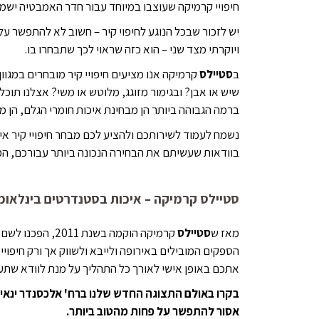
חיפויי קרמיקה שעוצבו במיוחד עבור חדר האמבטיה ישמרו
יש לזכור שבכל הנוגע לחיפוי קיר – חשוב לא להתפשר ע
ויוקרתי מצד שני – הוא כזה שראוי לכך שתבחרו בו.
ב
ס
טיילס
קרמיקה אנו מציעים חיפויי קיר מובחרים במגוון 
שיש או אבן? ובגימור מזוגג, מלוטש או משי? אצלנו תוכ
ברמה הגבוהה ביותר הן מבחינת איכות חומרי הגלם, הן 
נשמח לעמוד לשירותכם ולהציע לכם מבחר חיפויי קיר אי
בוודאות שעשיתם את הבחירה הנכונה ביותר עבורכם, המ
סטיילס קרמיקה – איכות בסטנדרטים בינלאומ
מאז ש
סטיילס
קרמיקה הוקמה ב
הספקים המובילים באירופה ולייבא ולשווק אך ורק חיפוי
אתכם באופן אישי לאורך כל התהליך על מנת לוודא שתעש
אסור להתפשר על פחות מהטוב ביותר.