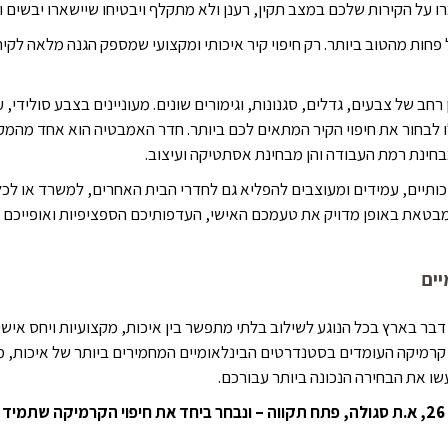
 על הקירות שלכם במצב תקין, רענן ולא מתקלף ויבטיחו שיישארו יבשים ו
ל פחות מהטוב ביותר. רק חיפוי קיר איכותי ומקצועי שמספק הגנה מלאה לק
רחב של צבעים, גדלים, סגנונות, וגימורים שונים. מעוניינים בצבע סולידי, 
לו לבחור את חיפוי הקיר המתאים לכם ביותר. חדר האמבטיה הוא אחד מהמקו
מבחינת רמת העבודה והן מבחינת אסתטיקה ועיצוב.
כותיים, עמידים ומעוצבים להפליא גם לחדרי הבית האחרים, למשרד או לכ
בטאת באופן מדויק את טעמכם האישי, העדפותיכם הספציפיות ואופייכם הי
יים
שנת 2011, הפכנו לשם דבר בארץ בכל הנוגע לשילוב בלתי מתפשר בין איכות, מקצועיות וי
י קרמיקה העומדים בסטנדרטים הבינלאומיים המחמירים ביותר של איכות, מקצ
ו את הבחירה הנכונה ביותר עבורכם.
בקרו באולם התצוגה החדש שלנו ברח' אלכסנדר ינאי 26, א.ת סגולה, פתח תקווה – ונבחר ביחד את 