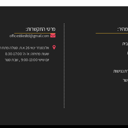
מהיר:
פרטי התקשרות:
officestilesltd@gmail.com
ית
אלכסנדר ינאי 26 א.ת. סגולה פתח תקווה
שעות פתיחה: א׳-ה׳ 8:30-17:00
יום שישי 9:00-13:00 , שבת סגור
 נגישות
שר